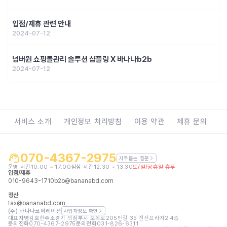
입점/제휴 관련 안내
2024-07-12
넘버원 쇼핑몰관리 솔루션 샵플링 X 바나나b2b
2024-07-12
서비스 소개
개인정보 처리방침
이용 약관
제휴 문의
070-4367-2975
자주묻는 질문
운영 시간
10:00 ~ 17:00
점심 시간
12:30 ~ 13:30
토/일/공휴일 휴무
입점/제휴
010-9643-1710
b2b@bananabd.com
정산
tax@bananabd.com
(주) 바나나코퍼레이션
사업자정보 확인
대표자명
김호현
주소
경기 의정부시 오목로205번길 35 진산프라자2 4층
문의전화
070-4367-2975
문의전화
031-826-6311