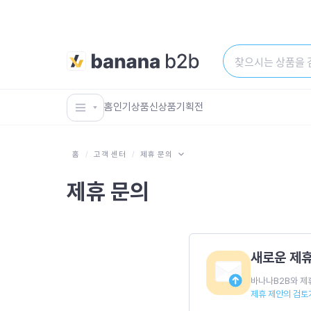
홈
인기상품
신상품
기획전
홈
/
고객 센터
/
제휴 문의
제휴 문의
새로운 제휴
바나나B2B와 제
제휴 제안의 검토