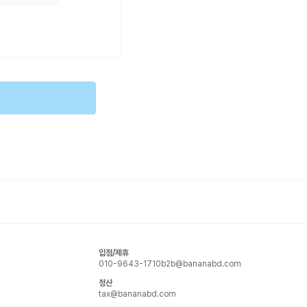
입점/제휴
010-9643-1710
b2b@bananabd.com
정산
tax@bananabd.com