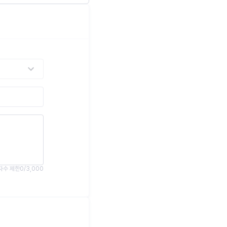
자수 제한
0
/
3,000