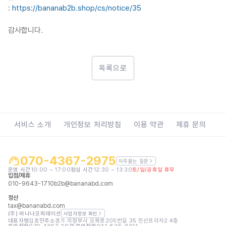
:
https://bananab2b.shop/cs/notice/35
감사합니다.
목록으로
서비스 소개
개인정보 처리방침
이용 약관
제휴 문의
070-4367-2975
자주묻는 질문
운영 시간
10:00 ~ 17:00
점심 시간
12:30 ~ 13:30
토/일/공휴일 휴무
입점/제휴
010-9643-1710
b2b@bananabd.com
정산
tax@bananabd.com
(주) 바나나코퍼레이션
사업자정보 확인
대표자명
김호현
주소
경기 의정부시 오목로205번길 35 진산프라자2 4층