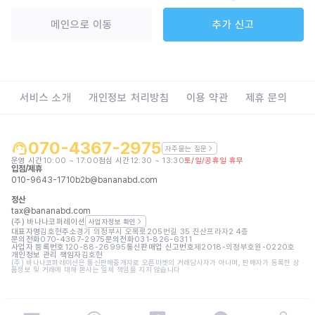
메인으로 이동
추가 신고
서비스 소개
개인정보 처리방침
이용 약관
제휴 문의
070-4367-2975
자주묻는 질문
운영 시간
10:00 ~ 17:00
점심 시간
12:30 ~ 13:30
토/일/공휴일 휴무
입점/제휴
010-9643-1710
b2b@bananabd.com
정산
tax@bananabd.com
(주) 바나나코퍼레이션
사업자정보 확인
대표자명
김호현
주소
경기 의정부시 오목로205번길 35 진산프라자2 4층
문의전화
070-4367-2975
문의전화
031-826-6311
사업자 등록번호
120-88-26995
통신판매업 신고번호
제2018-의정부호원-0220호
개인정보 관리 책임자
김호현
(주) 바나나코퍼레이션은 통신판매중개자로 오픈마켓의 거래당사자가 아니며, 판매자가 등록한 상
품정보 및 거래에 대해 본사는 일체 책임을 지지 않습니다